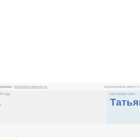
транка
:
inostranka.www.nn.ru
пользователь имеет 
6 году
настоящее имя:
а
Татья