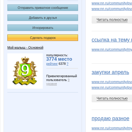
www.nn.ru/community/pv
Отправить приватное сообщение
www.nn.ru/community/pv
Добавить в друзья
Читать полностью
Игнорировать
Сделать подарок
ссылка на тему
Мой малыш - Основной
www.nn.ru/community/m
популярность:
3774 место
рейтинг
6378
?
закупки апрель
Привилегированный
пользователь
9
www.nn.ru/community/pv
уровня
www.nn.ru/community/pv/
Читать полностью
продаю разное
www.nn.ru/community/my_