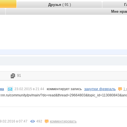
Друзья
( 91 )
Г
Мне нра
91
закупки февраль
нка
23.02.2015 в 21:44
комментирует запись
1
ww.nn.ru/community/pv/main/?do=read&thread=29664803&topic_id=113080843
9.02.2016 в 07:47
492
комментировать