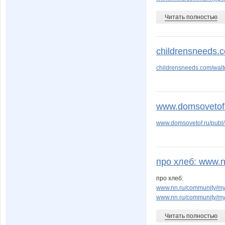
Читать полностью
childrensneeds.c
childrensneeds.com/wal
www.domsovetof.ru
www.domsovetof.ru/publ/r
про хлеб: www.n
про хлеб:
www.nn.ru/community/my
www.nn.ru/community
Читать полностью