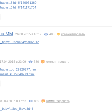
/babys...8.html#140931360
/babys...6.html#141171704
 на ММ
26.08.2015 в 16:19
485
комментировать
y_baby/...362848&year=2012
17.04.2015 в 23:09
580
комментировать
/babys...go_29826277.html
main/...ki_29840273.html
03.03.2015 в 17:55
889
комментировать
baby/...tilop_ikeya.html