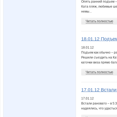
Опять ранний подъем – 
Ката пляж, любимые шез
немы...
Читать полностью
18.01.12 Подъем
18.01.12
Подъем как обычно – р
Решили съездить на Кат
каточки виза прямо баты
Читать полностью
17.01.12 Встали 
17.01.12
Встали рановато – в 5:
надеялись, что удасться