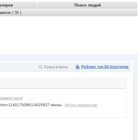
алерея
Поиск людей
вится
( 36 )
Рейтинг топ-50 блоггеров
 комментарий
&anchor=114017509#114025937 линзы
Читать полностью