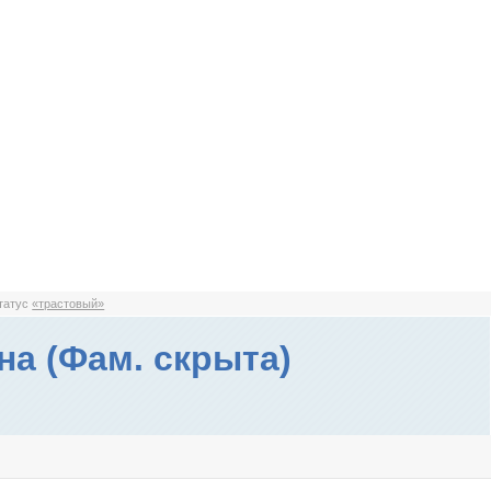
статус
«трастовый»
на (Фам. скрыта)