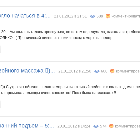
гло начаться в 4:...
21.01.2012 в 21:51
589
комментироват
4:30 – Амалька пыталась проснуться, но потом передумала, плакала и требова
ТОЛЬКО!!! ) Тропический ливень отложил поход к морю на неопр...
войного массажа )...
21.01.2012 в 21:50
600
комментиров
)) С утра как обычно – пляж и море и счастливый ребенок в волнах, дома пр
тка проминала мышцы очень конкретно! Пока была на массаже В...
ранний подъем – 5:...
20.01.2012 в 14:24
574
комментиров