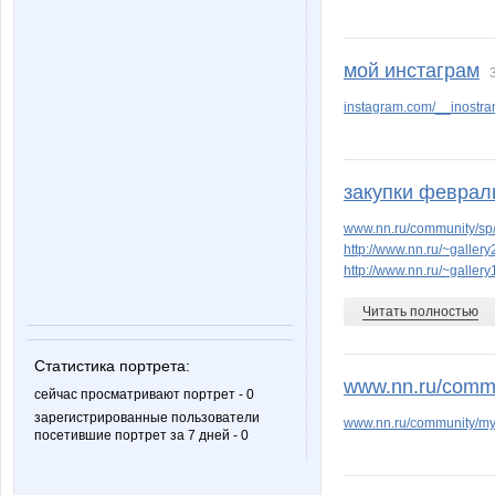
мой инстаграм
instagram.com/__inostra
закупки феврал
www.nn.ru/community/sp/
http://www.nn.ru/~gall
http://www.nn.ru/~gall
Читать полностью
Статистика портрета:
www.nn.ru/commu
сейчас просматривают портрет - 0
зарегистрированные пользователи
www.nn.ru/community/my
посетившие портрет за 7 дней - 0