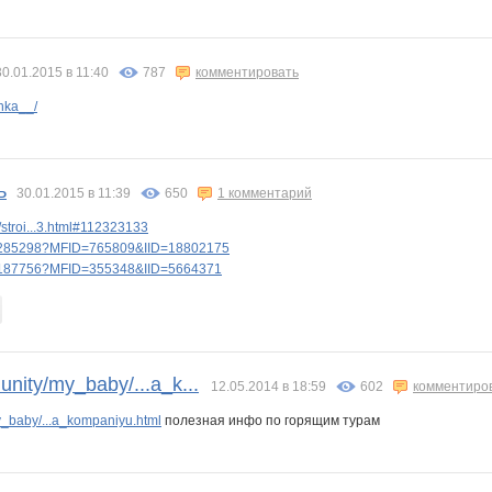
30.01.2015 в 11:40
787
комментировать
nka__/
ь
30.01.2015 в 11:39
650
1 комментарий
stroi...3.html#112323133
ery285298?MFID=765809&IID=18802175
ery187756?MFID=355348&IID=5664371
nity/my_baby/...a_k...
12.05.2014 в 18:59
602
комментиро
_baby/...a_kompaniyu.html
полезная инфо по горящим турам