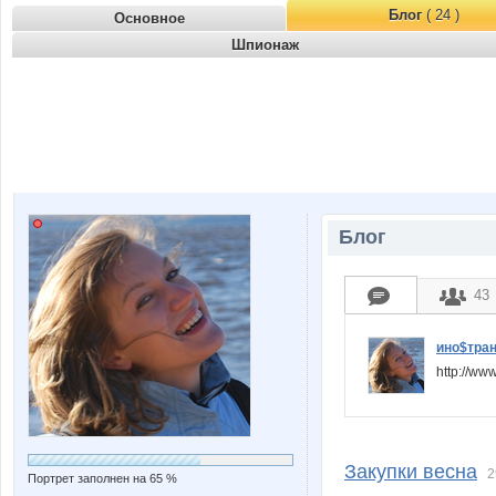
Блог
( 24 )
Основное
Шпионаж
Блог
43
ино$тра
http://w
Закупки весна
2
Портрет заполнен на 65 %