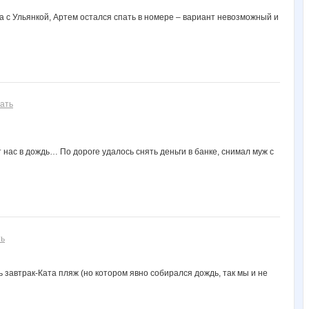
а с Ульянкой, Артем остался спать в номере – вариант невозможный и
ать
 нас в дождь… По дороге удалось снять деньги в банке, снимал муж с
ть
ь завтрак-Ката пляж (но котором явно собирался дождь, так мы и не