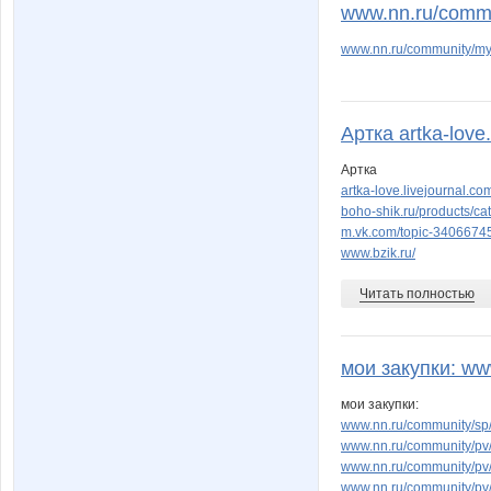
www.nn.ru/comm
www.nn.ru/community/my
Артка artka-love.
Артка
artka-love.livejourna
boho-shik.ru/products/ca
m.vk.com/topic-340667
www.bzik.ru/
Читать полностью
мои закупки: ww
мои закупки:
www.nn.ru/community/sp
www.nn.ru/community/pv/
www.nn.ru/community/pv/s
www.nn.ru/community/pv