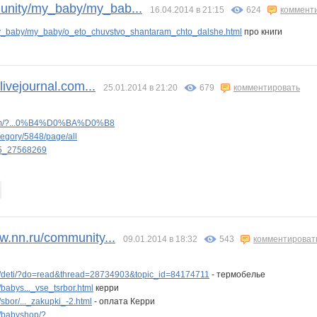
unity/my_baby/my_bab...
16.04.2014 в 21:15
624
коммент
_baby/my_baby/o_eto_chuvstvo_shantaram_chto_dalshe.html
про книги
livejournal.com...
25.01.2014 в 21:20
679
комментировать
l.com/?...0%B4%D0%BA%D0%B8
tegory/5848/page/all
45_27568269
w.nn.ru/community...
09.01.2014 в 18:32
543
комментироват
/deti/?do=read&thread=28734903&topic_id=84174711
- термобелье
babys..._vse_tsrbor.html
керри
bor/..._zakupki_-2.html
- оплата Керри
/babyshop/?
...