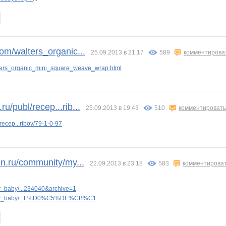
om/walters_organic...
25.09.2013 в 21:17
589
комментирова
ters_organic_mini_square_weave_wrap.html
/publ/recep...rib...
25.09.2013 в 19:43
510
комментировать
ecep...ribov/79-1-0-97
n.ru/community/my...
22.09.2013 в 23:18
583
комментирова
_baby/...234040&archive=1
/my_baby/...F%D0%C5%DE%CB%C1