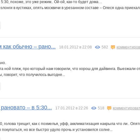
5:30, похоже, это уже режим.. Ой-ой, как-то будет дома…
лонги в кустиках, опять москвичи в урезанном составе – Олеся одна приехал
 как обычно – рано...
18.01.2012 в 22:08
582
комментиров
ано.
а ной пляж, про который нам говорили, что хорош для дайвинга. Выезжали от
, говорит, что получилось выгодне...
рановато – в 5:30...
17.01.2012 в 22:26
518
комментирова
30, голова трещит, как с похмелья, уфф, акклиматизация накрыла что ли.. Опят
 покупаться, но все быстро удуло прочь и установился солне...