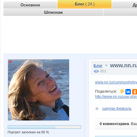
Блог
( 24 )
Основное
Д
Шпионаж
www.nn.ru
>
Блог
601
www.nn.ru/community/my
Поделиться:
http://www.nn.ru/user.
закупки февраль
0 комментариев
. Ва
Портрет заполнен на 65 %