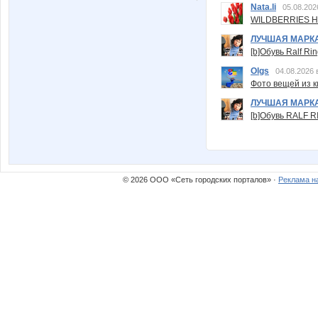
Nata.li
05.08.202
WILDBERRIES Н
ЛУЧШАЯ МАРК
[b]Обувь Ralf Ri
Olgs
04.08.2026 
Фото вещей из ки
ЛУЧШАЯ МАРК
[b]Обувь RALF RI
© 2026 ООО «Сеть городских порталов» ·
Реклама н