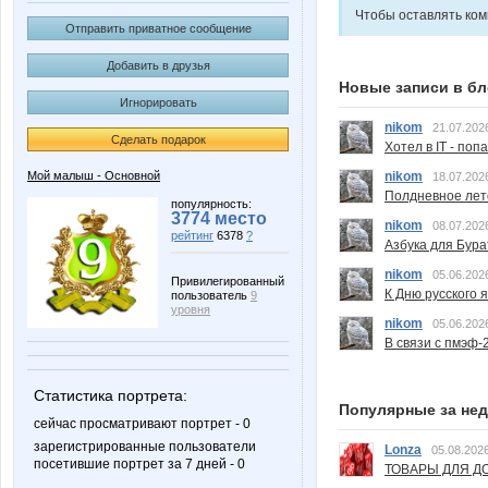
Чтобы оставлять ко
Отправить приватное сообщение
Добавить в друзья
Новые записи в бл
Игнорировать
nikom
21.07.202
Сделать подарок
Хотел в IT - поп
nikom
Мой малыш - Основной
18.07.202
Полдневное лет
популярность:
3774 место
nikom
08.07.202
рейтинг
6378
?
Азбука для Бура
nikom
05.06.202
Привилегированный
К Дню русского 
пользователь
9
уровня
nikom
05.06.202
В связи с пмэф-
Статистика портрета:
Популярные за не
сейчас просматривают портрет - 0
зарегистрированные пользователи
Lonza
05.08.2026
посетившие портрет за 7 дней - 0
ТОВАРЫ ДЛЯ ДО