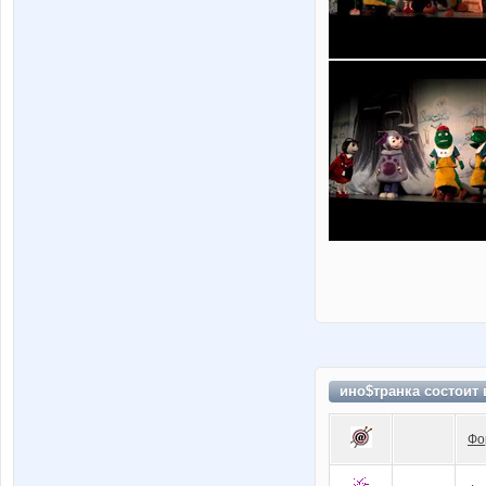
ино$транка состоит
Фо