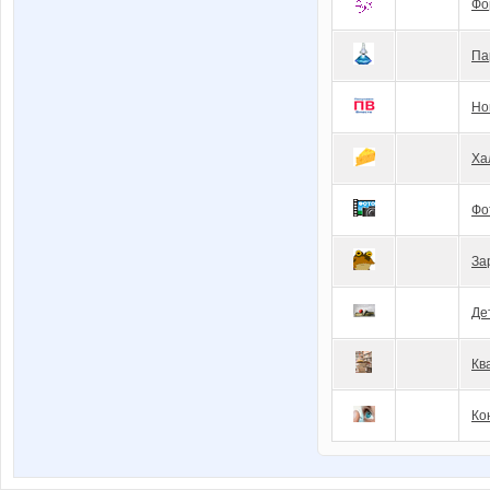
Фо
Па
Но
Ха
Фо
За
Де
Кв
Ко