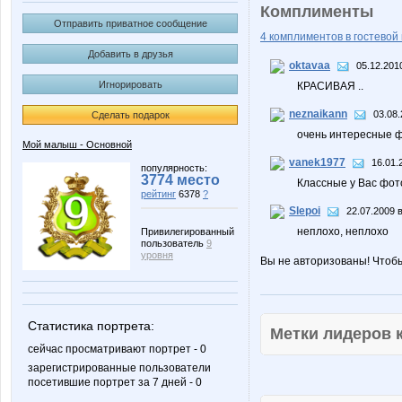
Комплименты
Отправить приватное сообщение
4 комплиментов в гостевой 
Добавить в друзья
oktavaa
05.12.201
Игнорировать
КРАСИВАЯ ..
neznaikann
03.08.
Сделать подарок
очень интересные 
Мой малыш - Основной
vanek1977
16.01.
популярность:
3774 место
Классные у Вас фот
рейтинг
6378
?
Slepoi
22.07.2009 в
неплохо, неплохо
Привилегированный
пользователь
9
уровня
Вы не авторизованы! Чтоб
Статистика портрета:
Метки лидеров
сейчас просматривают портрет - 0
зарегистрированные пользователи
посетившие портрет за 7 дней - 0