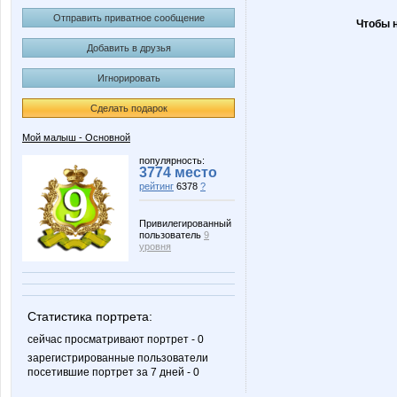
Отправить приватное сообщение
Чтобы 
Добавить в друзья
Игнорировать
Сделать подарок
Мой малыш - Основной
популярность:
3774 место
рейтинг
6378
?
Привилегированный
пользователь
9
уровня
Статистика портрета:
сейчас просматривают портрет - 0
зарегистрированные пользователи
посетившие портрет за 7 дней - 0