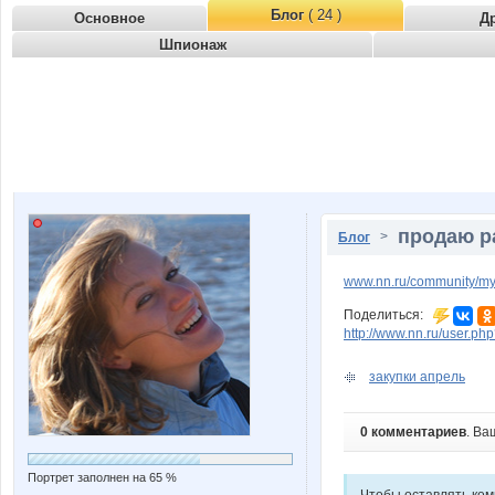
Блог
( 24 )
Основное
Д
Шпионаж
продаю р
>
Блог
www.nn.ru/community/my_
Поделиться:
http://www.nn.ru/user.
закупки апрель
0 комментариев
. Ва
Портрет заполнен на 65 %