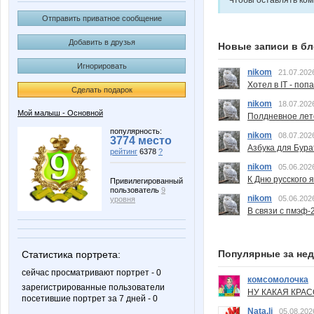
Чтобы оставлять ко
Отправить приватное сообщение
Добавить в друзья
Новые записи в бл
Игнорировать
nikom
21.07.202
Хотел в IT - поп
Сделать подарок
nikom
18.07.202
Мой малыш - Основной
Полдневное лет
популярность:
nikom
08.07.202
3774 место
Азбука для Бура
рейтинг
6378
?
nikom
05.06.202
К Дню русского 
Привилегированный
пользователь
9
nikom
05.06.202
уровня
В связи с пмэф-
Популярные за не
Статистика портрета:
сейчас просматривают портрет - 0
комсомолочка
зарегистрированные пользователи
НУ КАКАЯ КРАСОТ
посетившие портрет за 7 дней - 0
Nata.li
05.08.202