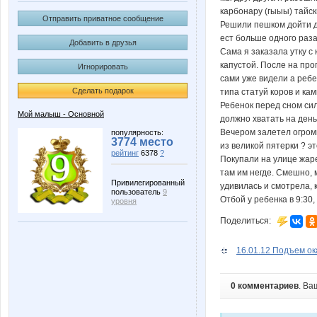
карбонару (гыыы) тайск
Отправить приватное сообщение
Решили пешком дойти до
ест больше одного раза
Добавить в друзья
Сама я заказала утку с
капустой. После на про
Игнорировать
сами уже видели а реб
Сделать подарок
типа статуй коров и кам
Ребенок перед сном сил
Мой малыш - Основной
должно хватать на день
Вечером залетел огромн
популярность:
3774 место
из великой пятерки ? э
рейтинг
6378
?
Покупали на улице жаре
там им негде. Смешно, м
Привилегированный
удивилась и смотрела, 
пользователь
9
Отбой у ребенка в 9:30
уровня
Поделиться:
16.01.12 Подъем ока
0 комментариев
. Ва