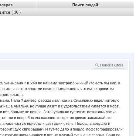
алерея
Поиск людей
вится
( 36 )
 очень рано ? в 5:40 по нашему, завтрак обычный (то есть мы ели, а
ьтика, а потом знаками начали высказывать, что им не нравится
цкого языков.
 мама. Папа ? дайвер, рассказывал, как на Симиланах видел китовую
к наша Амалька, но лучше лазит и с удовольствием купается в море.
 все, больше не пошла. Зато гуляла по кустикам, познакомилась с
 его же и попробовала наконец-то, приговаривая: сисисиси! что
вала каменистую природу и цветущий отель. Подошла девушка и
и говорит: дую спик рашан? И тут-то дело и пошло, пофотографировали
 в красивенном ананасе и чет не вкусный суп и еще спаржа, Ваня ел