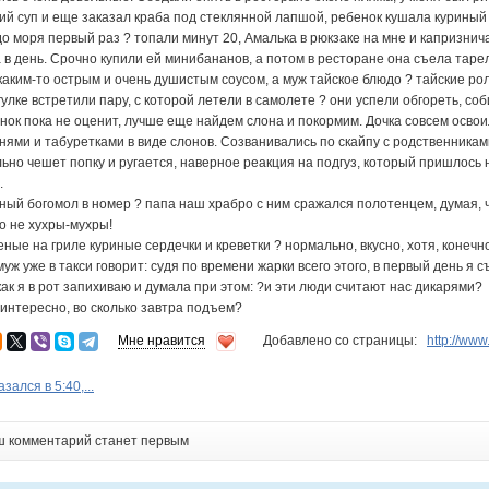
ий суп и еще заказал краба под стеклянной лапшой, ребенок кушала куриный 
 моря первый раз ? топали минут 20, Амалька в рюкзаке на мне и капризничае
 в день. Срочно купили ей минибананов, а потом в ресторане она съела тарел
 каким-то острым и очень душистым соусом, а муж тайское блюдо ? тайские 
гулке встретили пару, с которой летели в самолете ? они успели обгореть, со
енок пока не оценит, лучше еще найдем слона и покормим. Дочка совсем осв
нями и табуретками в виде слонов. Созванивались по скайпу с родственниками,
ьно чешет попку и ругается, наверное реакция на подгуз, который пришлось н
.
ый богомол в номер ? папа наш храбро с ним сражался полотенцем, думая, чт
то не хухры-мухры!
ные на гриле куриные сердечки и креветки ? нормально, вкусно, хотя, конечн
уж уже в такси говорит: судя по времени жарки всего этого, в первый день я 
как я в рот запихиваю и думала при этом: ?и эти люди считают нас дикарями?
, интересно, во сколько завтра подъем?
Мне нравится
Добавлено со страницы:
http://ww
зался в 5:40,...
ш комментарий станет первым