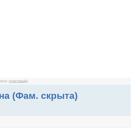
статус
«трастовый»
на (Фам. скрыта)