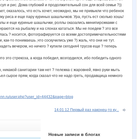
суп и рис. Дома глубокий и продолжительный сон для всей семьи ?))
т, оказалось, что есть хочет, неожидно, мы не привыкли что ребенок
ку риса и еще пару куриных шашлычков. Ура, пусть ест сколько хошь!
роллы и еще куриные шашлычки, роллы оказались минипирожками с
бираются на рыбалку и на слонах кататься. Мы не поедем ? это все
оилась ? носится, фотографируется со всеми достопримечательностями
 как-то понимаешь ,что соскучились уже ?) жаль, что они не тут.
адеть вечером, но ничего ? купили сегодня4 трусов еще ? теперь
о это стрекоза, а когда победил, возгордился, ибо победить одного
о, никакой санитарии там нет ? тележка с жаровней, явно руки мыть
съел сырое прям, когда сказал что не надо греть, продавщица немного
w.nn.ru/user.php?user_id=44432&page=blog
14.01.12 Первый раз наконец-то ку...
Новые записи в блогах