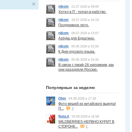
nikom
21.07.2026 в 09:00
Хотел в IT - попал в рабство.
nikom
18.07.2026 в 19:19
Полдневное лето.
nikom
08.07.2026 в 13:07
Азбука для Буратино.
nikom
05.06.2026 в 15:55
К Дню русского языка.
nikom
05.06.2026 в 10:32
В связи с пмэф-26 напомним, как
они раззоряли Россию.
Популярные за неделю
Olgs
04.08.2026 в 17:28
Фото вещей из китайского выкупа!
П...
3
Nata.li
05.08.2026 в 16:56
WILDBERRIES НЕРВНО КУРИТ В
СТОРОНК...
1