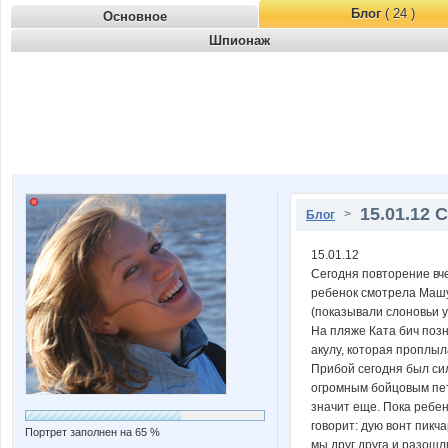
Блог
( 24 )
Основное
Шпионаж
15.01.12 
>
Блог
15.01.12
Сегодня повторение вче
ребенок смотрела Машу 
(показывали слоновьи у
На пляже Ката бич позн
акулу, которая проплыл
Прибой сегодня был сил
огромным бойцовым пету
значит еще. Пока ребе
говорит: дую вонт пикч
Портрет заполнен на 65 %
мы друг друга и разошл