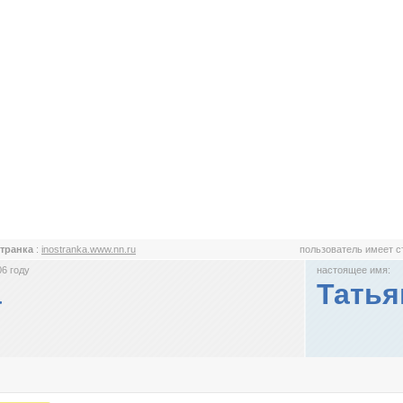
транка
:
inostranka.www.nn.ru
пользователь имеет 
6 году
настоящее имя:
а
Татья