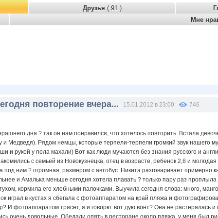
Друзья
( 91 )
Г
Мне нра
Сегодня повторение вчера...
15.01.2012 в 23:00
746
рашнего дня ? так он нам понравился, что хотелось повторить. Встала девочка
и Медведя). Рядом немцы, которые терпели-терпели громкий звук нашего мул
ши и рукой у пола махали) Вот как люди мучаются без знания русского и англи
акомились с семьей из Новокузнецка, отец в возрасте, ребенок 2,8 и молодая
а под ним ? огромная, размером с автобус. Никита разговаривает примерно ка
ьнее и Амалька меньше сегодня хотела плавать ? только пару раз проплыла и
хом, кормила его хлебными палочками. Выучила сегодня слова: много, манго,
нок играл в кустах я сбегала с фотоаппаратом на край пляжа и фотографиро
ар? И фотоаппаратом трясет, я и говорю: вот дую вонт? Она не растерялась 
ись очень довольные. Обедали опять в ресторане около пляжа, у меня был рис