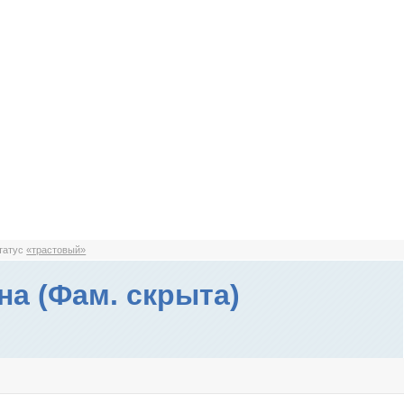
статус
«трастовый»
на (Фам. скрыта)