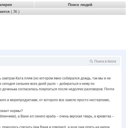
алерея
Поиск людей
вится
( 36 )
ь завтрак-Ката пляж (но котором явно собирался дождь, так мы и не
е сегодня сильнее всех дней ушло – добираться к нему по
 доченька согласилась покупаться после недолгих разговоров. Почти
анго и морепродуктами, от которого все зажгло просто нестерпимо,
ариант нормы?
инчики), а Ване ел синего краба – очень вкусная тварь, а креветка –
, пришлось слезать (как Ваня и говорил), а еще они опять на карон