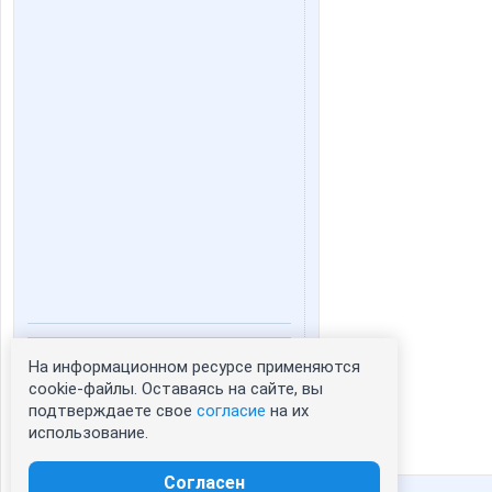
Статистика портрета:
На информационном ресурсе применяются
cookie-файлы. Оставаясь на сайте, вы
сейчас просматривают портрет - 0
подтверждаете свое
согласие
на их
зарегистрированные пользователи
использование.
посетившие портрет за 7 дней - 0
Согласен