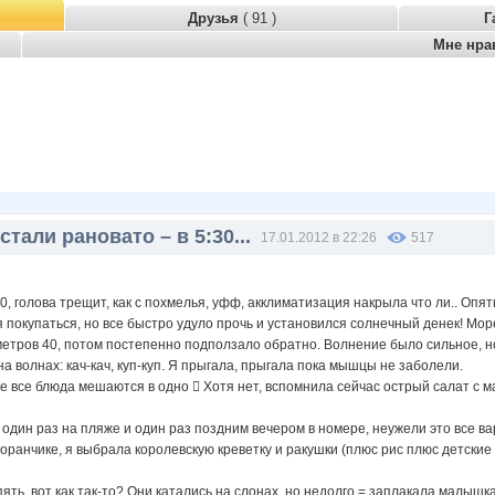
Друзья
( 91 )
Г
Мне нра
стали рановато – в 5:30...
17.01.2012 в 22:26
517
30, голова трещит, как с похмелья, уфф, акклиматизация накрыла что ли.. Опят
я покупаться, но все быстро удуло прочь и установился солнечный денек! Мор
етров 40, потом постепенно подползало обратно. Волнение было сильное, но
на волнах: кач-кач, куп-куп. Я прыгала, прыгала пока мышцы не заболели.
е все блюда мешаются в одно  Хотя нет, вспомнила сейчас острый салат с м
 один раз на пляже и один раз поздним вечером в номере, неужели это все в
ранчике, я выбрала королевскую креветку и ракушки (плюс рис плюс детские бл
ять, вот как так-то? Они катались на слонах, но недолго = заплакала малышка