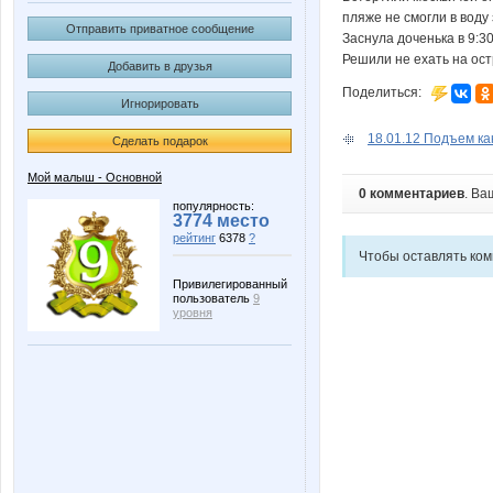
пляже не смогли в воду
Отправить приватное сообщение
Заснула доченька в 9:3
Решили не ехать на ост
Добавить в друзья
Поделиться:
Игнорировать
18.01.12 Подъем как
Сделать подарок
Мой малыш - Основной
0 комментариев
. Ва
популярность:
3774 место
рейтинг
6378
?
Чтобы оставлять ко
Привилегированный
пользователь
9
уровня