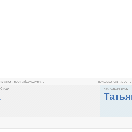
транка
:
inostranka.www.nn.ru
пользователь имеет 
6 году
настоящее имя:
а
Татья