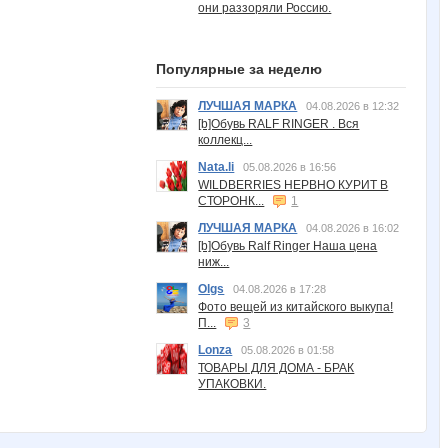
они раззоряли Россию.
Популярные за неделю
ЛУЧШАЯ МАРКА
04.08.2026 в 12:32
[b]Обувь RALF RINGER . Вся
коллекц...
Nata.li
05.08.2026 в 16:56
WILDBERRIES НЕРВНО КУРИТ В
СТОРОНК...
1
ЛУЧШАЯ МАРКА
04.08.2026 в 16:02
[b]Обувь Ralf Ringer Наша цена
ниж...
Olgs
04.08.2026 в 17:28
Фото вещей из китайского выкупа!
П...
3
Lonza
05.08.2026 в 01:58
ТОВАРЫ ДЛЯ ДОМА - БРАК
УПАКОВКИ.