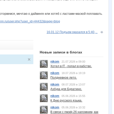
 оторвемся, мечтаю о дайвинге или хотяб с ластами-маской поплавать.
w.nn.ru/user.php?user_id=44432&page=blog
16.01.12 Подъем оказался в 5:40,...
Новые записи в блогах
nikom
21.07.2026 в 09:00
Хотел в IT - попал в рабство.
nikom
18.07.2026 в 19:19
Полдневное лето.
nikom
08.07.2026 в 13:07
Азбука для Буратино.
nikom
05.06.2026 в 15:55
К Дню русского языка.
nikom
05.06.2026 в 10:32
В связи с пмэф-26 напомним, как