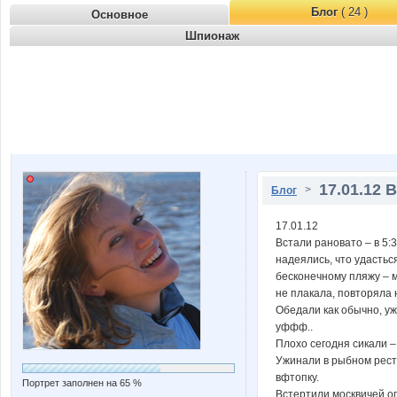
Блог
( 24 )
Основное
Шпионаж
17.01.12 В
>
Блог
17.01.12
Встали рановато – в 5:
надеялись, что удастьс
бесконечному пляжу – м
не плакала, повторяла 
Обедали как обычно, уж
уффф..
Плохо сегодня сикали –
Ужинали в рыбном ресто
вфтопку.
Портрет заполнен на 65 %
Встертили москвичей оп